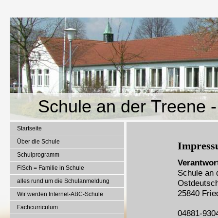
Schule an der Treene -
Startseite
Über die Schule
Impres
Schulprogramm
Verantwort
FiSch = Familie in Schule
Schule an 
alles rund um die Schulanmeldung
Ostdeutsch
25840 Frie
Wir werden Internet-ABC-Schule
Fachcurriculum
04881-930