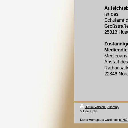
Aufsichts
ist das
Schulamt d
Großstraße
25813 Hu
Zuständig
Mediendie
Medienanst
Anstalt des
Rathausall
22846 Nord
Druckversion
|
Sitemap
© Herr Holla
Diese Homepage wurde mit
IONOS