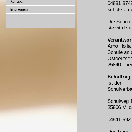
Kontakt
04881-874
schule-an-
Impressum
Die Schule 
sie wird ve
Verantwort
Arno Holla
Schule an 
Ostdeutsch
25840 Frie
Schulträg
ist der
Schulverba
Schulweg 
25866 Mild
04841-992
Der Träger